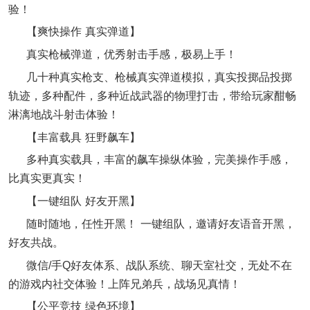
验！
【爽快操作 真实弹道】
真实枪械弹道，优秀射击手感，极易上手！
几十种真实枪支、枪械真实弹道模拟，真实投掷品投掷
轨迹，多种配件，多种近战武器的物理打击，带给玩家酣畅
淋漓地战斗射击体验！
【丰富载具 狂野飙车】
多种真实载具，丰富的飙车操纵体验，完美操作手感，
比真实更真实！
【一键组队 好友开黑】
随时随地，任性开黑！ 一键组队，邀请好友语音开黑，
好友共战。
微信/手Q好友体系、战队系统、聊天室社交，无处不在
的游戏内社交体验！上阵兄弟兵，战场见真情！
【公平竞技 绿色环境】