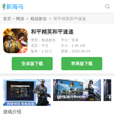
首页
>
网游
>
枪战射击
>
和平精英和平速递
和平精英和平速递
类型：枪战射击
平台：安卓
语言：中文
大小：1.95 GB
版本：1.25.2
更新：2025-09-24
安卓版下载
苹果版下载
游戏介绍