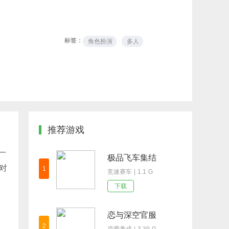
标签：
角色扮演
多人
推荐游戏
一
极品飞车集结
对
1
竞速赛车 | 1.1 G
下载
恋与深空官服
2