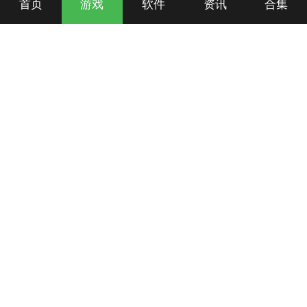
首页
游戏
软件
资讯
合集
相关资讯
第五人格小女孩技能
第五人格蜡像师怎么玩
新海马下载(www.xinhaima.com).
投诉和举报请发邮件到xinhaima2021#126.com(请将#换成@)，我们会尽快处理