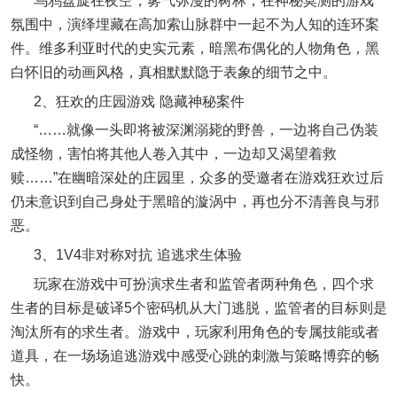
氛围中，演绎埋藏在高加索山脉群中一起不为人知的连环案
件。维多利亚时代的史实元素，暗黑布偶化的人物角色，黑
白怀旧的动画风格，真相默默隐于表象的细节之中。
2、狂欢的庄园游戏 隐藏神秘案件
“……就像一头即将被深渊溺毙的野兽，一边将自己伪装
成怪物，害怕将其他人卷入其中，一边却又渴望着救
赎……”在幽暗深处的庄园里，众多的受邀者在游戏狂欢过后
仍未意识到自己身处于黑暗的漩涡中，再也分不清善良与邪
恶。
3、1V4非对称对抗 追逃求生体验
玩家在游戏中可扮演求生者和监管者两种角色，四个求
生者的目标是破译5个密码机从大门逃脱，监管者的目标则是
淘汰所有的求生者。游戏中，玩家利用角色的专属技能或者
道具，在一场场追逃游戏中感受心跳的刺激与策略博弈的畅
快。