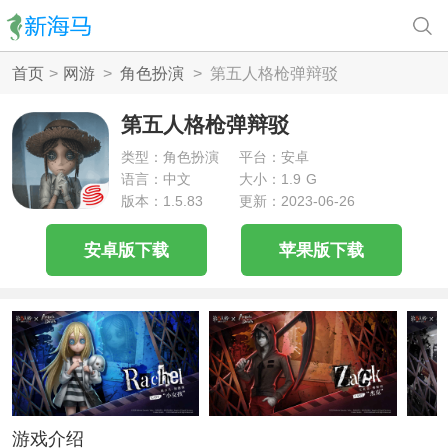
首页
>
网游
>
角色扮演
>
第五人格枪弹辩驳
第五人格枪弹辩驳
类型：角色扮演
平台：安卓
语言：中文
大小：1.9 G
版本：1.5.83
更新：2023-06-26
安卓版下载
苹果版下载
游戏介绍