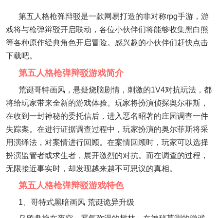
第五人格枪弹辩驳是一款网易打造的非对称rpg手游，游
戏将与枪弹辩驳开启联动，各位小伙伴们将能够收集黑白熊
等各种原作经典角色开启冒险。感兴趣的小伙伴们赶快点击
下载吧。
第五人格枪弹辩驳游戏简介
荒诞哥特画风，悬疑烧脑剧情，刺激的1V4对抗玩法，都
将给玩家带来全新的游戏体验。玩家将扮演侦探奥尔菲斯，
在收到一封神秘的委托信后，进入恶名昭著的庄园调查一件
失踪案。在进行证据调查过程中，玩家扮演的奥尔菲斯将采
用演绎法，对案情进行回顾。在案情回顾时，玩家可以选择
扮演监管者或求生者，展开激烈的对抗。而在调查的过程，
无限接近事实时，却发现越来越不可思议的真相。
第五人格枪弹辩驳游戏特色
1、哥特式黑暗画风 荒诞诡异升级
乌鸦盘旋在夜空，雾气弥漫的树林，在神秘莫测的游戏