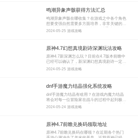
卡卡罗为主角，全面帮助大家提升。下面就来
看看鸣潮卡卡罗最新培养攻略。
鸣潮异象声骸获得方法汇总
鸣潮异象声骸在哪收集？在游戏之中各个角色
想要变强自然需要多方面培养，非常关键的装
备“声骸”就是原神中的圣遗物可以通过各个途
2024-05-25
游戏攻略
径收集。声骸中也是有等级品质的区分，想要
伤害高声骸自然不能太拉胯，下面就来看看鸣
潮异象声骸获得方法汇总。
原神4.7幻想真境剧诗深渊玩法攻略
原神4.7新深渊怎么玩？目前在4.7版本前瞻中
已经可以确认了，新深渊幻想真境剧诗一定会
上线了。新深渊之中各个玩法上做出了一定的
2024-05-25
游戏攻略
修改，除开奖励变得更为丰富之外，最最重要
的就是如同YYS那样可以借助好友的角色进行
挑战。下面就来看看原神4.7幻想真境剧诗深
dnf手游魔力结晶强化系统攻略
渊玩法攻略。
dnf手游魔力结晶有啥用？在游戏内魔力结晶
将会对每一位冒险家在战斗的过程中起到极大
的帮助。魔力结晶强化系统每一种不同的魔力
2024-05-24
游戏攻略
结晶强化都会带来不一样的属性加成，这些属
性并且是可成长系的，下面就来看看dnf手游
魔力结晶强化系统攻略。
原神4.7前瞻兑换码领取地址
原神4.7前瞻兑换码在哪领？在近期各个热门
手游公测冲击了老米的基盘，近期原神已经发