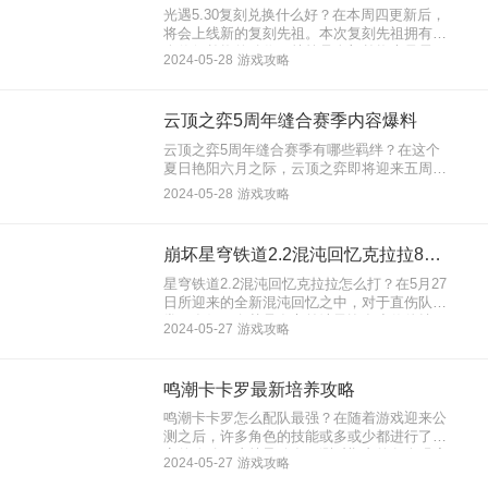
光遇5.30复刻兑换什么好？在本周四更新后，
将会上线新的复刻先祖。本次复刻先祖拥有多
个值得兑换的动作，就算是全部兑换也只需要
2024-05-28
游戏攻略
消耗116个白蜡烛。大家也记得提前攒好蜡烛
数量即可，同时也将复刻先祖位置也分享给大
家了，下面就来看看光遇5月30日复刻先祖兑
云顶之弈5周年缝合赛季内容爆料
换推荐2024。
云顶之弈5周年缝合赛季有哪些羁绊？在这个
夏日艳阳六月之际，云顶之弈即将迎来五周年
庆典。同时这次5周年也将带来缝合赛季玩
2024-05-28
游戏攻略
法，将会把S1~S11赛季极为经典的羁绊或者
棋子组合到一起，相信肯定会掀起一场棋盘厮
杀。下面就来看看云顶之弈5周年缝合赛季内
崩坏星穹铁道2.2混沌回忆克拉拉8万分阵容搭配
容爆料。
星穹铁道2.2混沌回忆克拉拉怎么打？在5月27
日所迎来的全新混沌回忆之中，对于直伤队非
常不友好，尤其是在之前池子许多小伙伴抽了
2024-05-27
游戏攻略
克拉拉这个追击角色的。因此目前已经有大佬
分享出自己配队，让大家能够轻松达到8W分
满奖励。下面就来看看崩坏星穹铁道2.2混沌
鸣潮卡卡罗最新培养攻略
回忆克拉拉8万分阵容搭配。
鸣潮卡卡罗怎么配队最强？在随着游戏迎来公
测之后，许多角色的技能或多或少都进行了一
定的改动，这就导致在三测时期内的各个强度
2024-05-27
游戏攻略
榜都不是很准确，目前就针对五星自选最多的