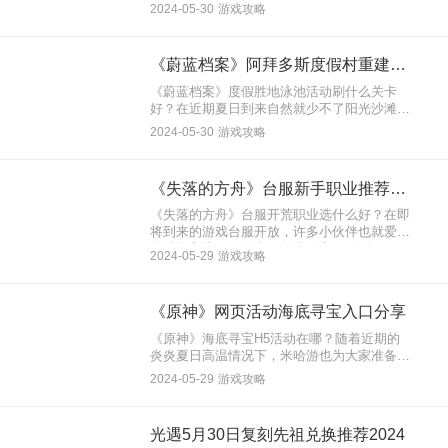
系上的角色大家会将银香囊和洛神赋图进行比
2024-05-30
游戏攻略
较。近期的版本更新中针对于银香囊进行了增
强，下面就来看看《物华弥新》银香囊增强测
评。
《蔚蓝档案》阿拜多斯度假村重建对策委员会泳3刷取关卡推荐
《蔚蓝档案》度假胜地泳池活动刷什么关卡
好？在近期夏日到来自然就少不了阳光沙滩和
美女啦。这一次的泳3活动“阿拜多斯度假村重
2024-05-30
游戏攻略
建对策委员会”，有多个活动任务关卡刷取产
出不同材料，同事还有免费的泳装皮肤角色可
以领取。下面就来看看《蔚蓝档案》阿拜多斯
《失落的方舟》台服新手职业推荐攻略
度假村重建对策委员会泳3刷取关卡推荐。
《失落的方舟》台服开荒职业选什么好？在即
将到来的游戏台服开放，许多小伙伴也就爱那
个选择入坑。目前台服版本确定开放到1415
2024-05-29
游戏攻略
装品，算是比较快的。因此大家开荒还是搬砖
选择一个强势职业都是必不可少的。下面就来
看看《失落的方舟》台服新手职业推荐攻略。
《原神》网页活动海底寻宝入口分享
《原神》海底寻宝H5活动在哪？随着近期的
炎炎夏日高温情况下，米哈游也为大家准备了
新的网页活动海底寻宝。参与后大家都可以获
2024-05-29
游戏攻略
得原石，并且还有各个不同充值档次的优惠卷
可以使用，可以说是双赢（赢了2次），下面
就来看看《原神》网页活动海底寻宝入口分
光遇5月30日复刻先祖兑换推荐2024
享。