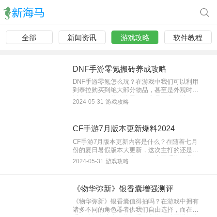
全部
新闻资讯
游戏攻略
软件教程
DNF手游零氪搬砖养成攻略
DNF手游零氪怎么玩？在游戏中我们可以利用
到泰拉购买到绝大部分物品，甚至是外观时装
以及宠物。因此作为零氪玩家是肯定可以玩
2024-05-31
游戏攻略
的，不过呢需要多起几个搬砖角色一起来养大
号。下面就来看看DNF手游零氪搬砖养成攻
略。
CF手游7月版本更新爆料2024
CF手游7月版本更新内容是什么？在随着七月
份的夏日暑假版本大更新，这次主打的还是休
闲玩法。为每一位玩家开放了家园系统，我们
2024-05-31
游戏攻略
可以在家园内进行各个PVX玩法体验，角色互
动以及收藏系统都迎来优化，下面就来看看
CF手游7月版本更新爆料2024。
《物华弥新》银香囊增强测评
《物华弥新》银香囊值得抽吗？在游戏中拥有
诸多不同的角色器者供我们自由选择，而在奶