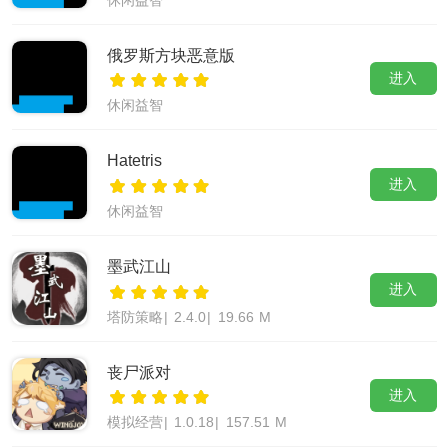
休闲益智
俄罗斯方块恶意版
进入
休闲益智
Hatetris
进入
休闲益智
墨武江山
进入
塔防策略
|
2.4.0
|
19.66 M
丧尸派对
进入
模拟经营
|
1.0.18
|
157.51 M