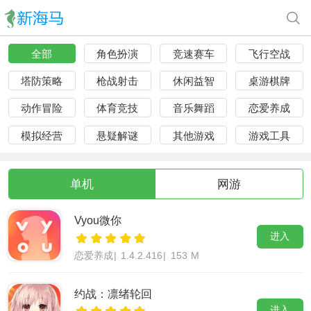
全部
角色扮演
竞速赛车
飞行空战
塔防策略
枪战射击
休闲益智
桌游棋牌
动作冒险
体育竞技
音乐舞蹈
恋爱养成
模拟经营
悬疑解谜
其他游戏
游戏工具
单机
网游
Vyou微你
进入
恋爱养成
|
1.4.2.416
|
153 M
约战：凛绪轮回
进入