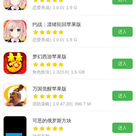
恋爱养成
|
1.0.0
|
1.9 G
约战：凛绪轮回苹果版
进入
恋爱养成
|
1.0.0
|
1.9 G
梦幻西游苹果版
进入
角色扮演
|
1.323.0
|
1.6 GB
万国觉醒苹果版
进入
塔防策略
|
1.0.47.20
|
996.7 M
可恶的俄罗斯方块
进入