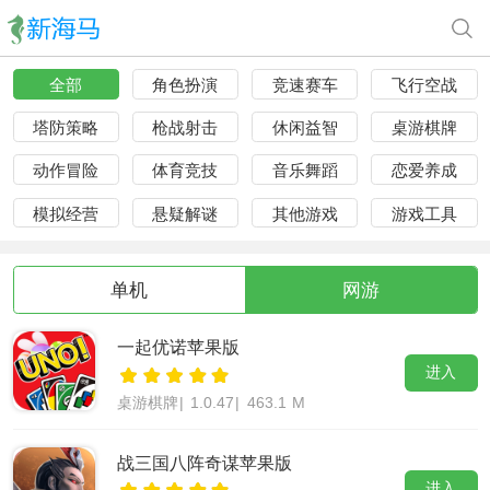
全部
角色扮演
竞速赛车
飞行空战
塔防策略
枪战射击
休闲益智
桌游棋牌
动作冒险
体育竞技
音乐舞蹈
恋爱养成
模拟经营
悬疑解谜
其他游戏
游戏工具
单机
网游
一起优诺苹果版
进入
桌游棋牌
|
1.0.47
|
463.1 M
战三国八阵奇谋苹果版
进入