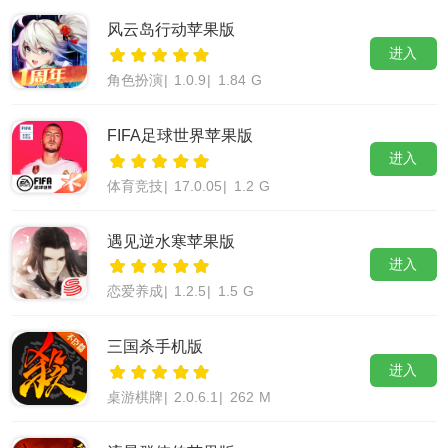
风云岛行动苹果版
进入
角色扮演
|
1.0.9
|
1.84 G
FIFA足球世界苹果版
进入
体育竞技
|
17.0.05
|
1.2 G
遇见逆水寒苹果版
进入
恋爱养成
|
1.2.5
|
1.5 G
三国杀手机版
进入
桌游棋牌
|
2.0.6.1
|
262 M